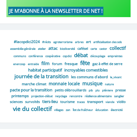
#lacopdici2024
art
#récits
agroterrorisme
arbres
artificialisation des sols
collectif
attac
cafésel
assemblée générale
atelier
biodiversité
carte
castor
débat
communs
conférence
coopérative
copdici
découplage
empreintes
fête
film
fresque
forum
gaz à effet de serre
enercoop
entraide
habitat participatif
incroyables comestibles
journée de la transition
les communs d'abord
le_vivant
musique
monnaie locale
marche climat
nature
pacte pour la transition
petits débrouillards
presse
pib
plu
pléniere
printemps
projection-débat
recyclage
rencontre
résilience alimentaire
sanglier
tiers-lieu
transport
sciences
survoltés
tourisme
vidéo
traces
viande
vie du collectif
villages
zan
îlot de fraîcheur
éducation
électricité