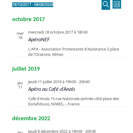
Recherche
Évènements
Naviga
18/10/2017
 - 
08/08/2026
LISTE
et
Sélectionnez
RECHERCHE
de
une
navigation
vues
octobre 2017
date.
de
Évène
vues
mercredi 18 octobre 2017 à 18h30
mer
18
Évènement
ApéroNEF
L'APA - Association Protestante d'Assistance
2 place
de l'Oratoire, Nîmes
juillet 2019
jeudi 11 juillet 2019 à 19h00
-
20h00
jeu
11
Apéro au Café-d’Anaïs
Café d'Anaïs
15 rue Nationale (entrée côté place des
Esclafidous), NIMES, -, France
décembre 2022
jeudi 8 décembre 2022 à 18h00
-
20h30
jeu