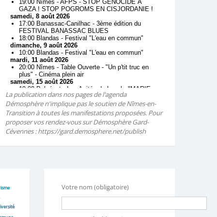
La publication dans nos pages de l'agenda
Démosphère n'implique pas le soutien de Nîmes-en-
Transition à toutes les manifestations proposées. Pour
proposer vos rendez-vous sur Démosphère Gard-
Cévennes : https://gard.demosphere.net/publish
Votre nom (obligatoire)
risme
iversité