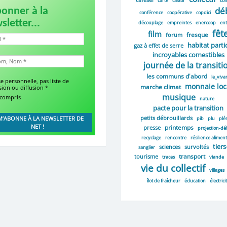
carte
castor
co
dé
bonner à la
conférence
coopérative
copdici
sletter...
découplage
empreintes
enercoop
ent
fêt
film
fresque
forum
habitat partic
gaz à effet de serre
incroyables comestibles
journée de la transiti
les communs d'abord
le_viva
e personnelle, pas liste de
monnaie loc
marche climat
sion ou diffusion
*
musique
 compris
nature
pacte pour la transition
petits débrouillards
pib
plu
plé
printemps
presse
projection-dé
recyclage
rencontre
résilience aliment
tiers
sciences
survoltés
sanglier
transport
tourisme
traces
viande
vie du collectif
villages
îlot de fraîcheur
éducation
électrici