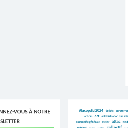
#lacopdici2024
#récits
agroterro
NNEZ-VOUS À NOTRE
art
arbres
artificialisation des sols
SLETTER
attac
assemblée générale
atelier
biod
collectif
cafésel