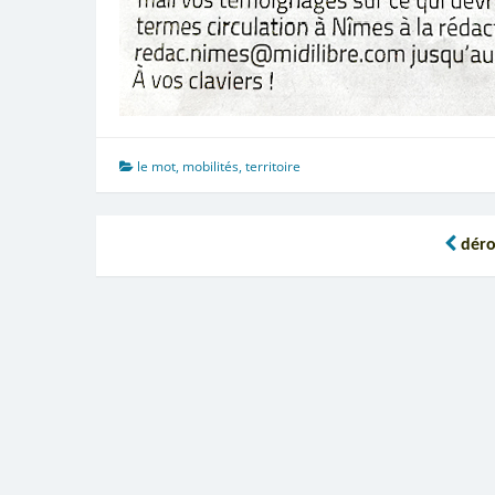
le mot
,
mobilités
,
territoire
Navigation
déro
de
l’article