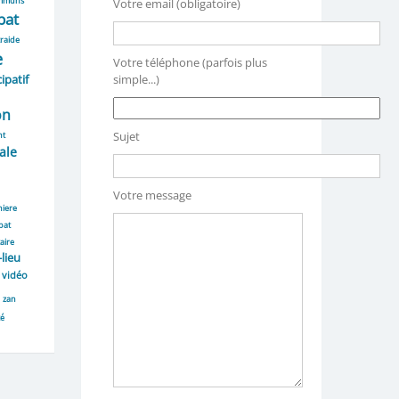
mmuns
Votre email (obligatoire)
bat
raide
e
Votre téléphone (parfois plus
ipatif
simple...)
on
Sujet
nt
ale
Votre message
niere
bat
aire
-lieu
vidéo
zan
té