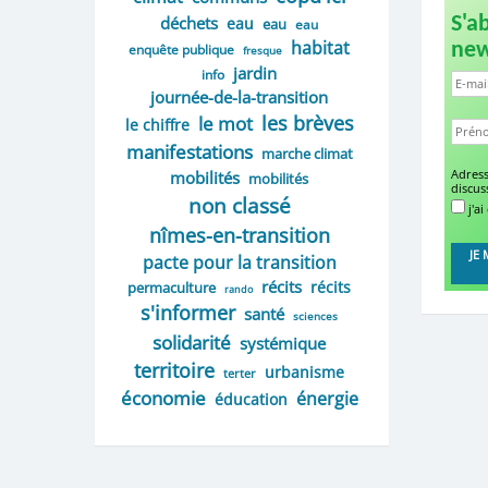
déchets
S'a
eau
eau
eau
habitat
new
enquête publique
fresque
jardin
info
journée-de-la-transition
les brèves
le mot
le chiffre
manifestations
marche climat
mobilités
Adress
mobilités
discus
non classé
j'ai
nîmes-en-transition
pacte pour la transition
récits
récits
permaculture
rando
s'informer
santé
sciences
solidarité
systémique
territoire
urbanisme
terter
économie
énergie
éducation