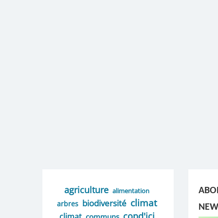
agriculture
ABO
alimentation
climat
biodiversité
arbres
NEW
copd'ici
climat
communs