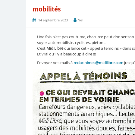
mobilités
14 septembre 2023
NeT
Une fois n’est pas coutume, chacun·e peut donner son av
soyez automobiliste, cyclistes, piéton…
C’est
MidiLibre
qui lance cet « appel à témoins » dans s
Et vrai qu’il y a beaucoup à dire !!!
Envoyez vos mails à
redac.nimes@midilibre.com
jusqu’