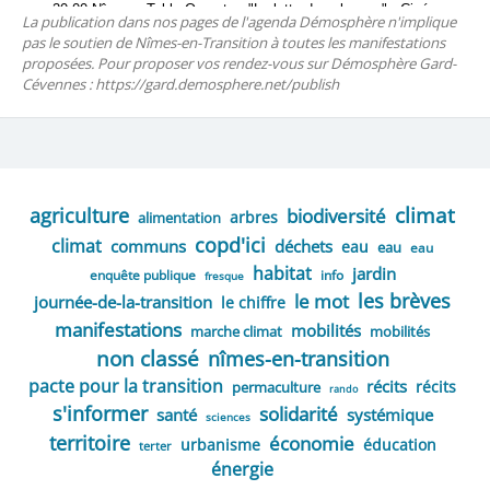
La publication dans nos pages de l'agenda Démosphère n'implique
pas le soutien de Nîmes-en-Transition à toutes les manifestations
proposées. Pour proposer vos rendez-vous sur Démosphère Gard-
Cévennes : https://gard.demosphere.net/publish
climat
agriculture
biodiversité
arbres
alimentation
copd'ici
climat
communs
déchets
eau
eau
eau
habitat
jardin
enquête publique
info
fresque
les brèves
le mot
journée-de-la-transition
le chiffre
manifestations
mobilités
marche climat
mobilités
non classé
nîmes-en-transition
pacte pour la transition
récits
récits
permaculture
rando
s'informer
solidarité
santé
systémique
sciences
territoire
économie
urbanisme
éducation
terter
énergie