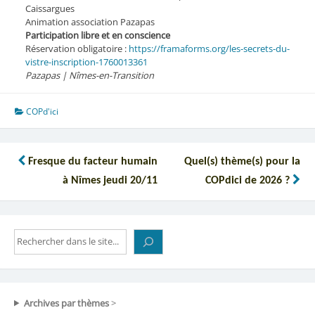
Caissargues
Animation association Pazapas
Participation libre et en conscience
Réservation obligatoire :
https://framaforms.org/les-secrets-du-
vistre-inscription-1760013361
Pazapas | Nîmes-en-Transition
COPd'ici
Navigation
Fresque du facteur humain
Quel(s) thème(s) pour la
de
à Nîmes jeudi 20/11
COPdici de 2026 ?
l’article
Rechercher
Archives par thèmes
>