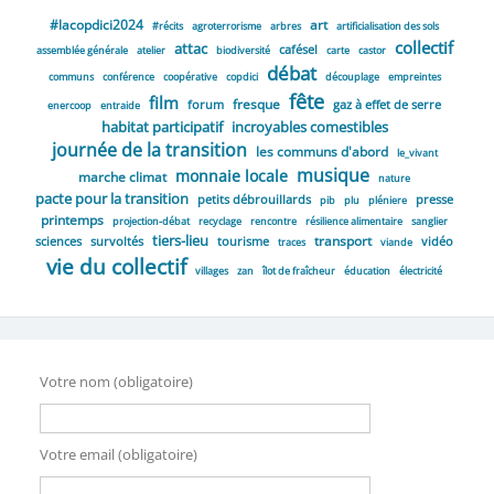
#lacopdici2024
art
#récits
agroterrorisme
arbres
artificialisation des sols
collectif
attac
cafésel
assemblée générale
atelier
biodiversité
carte
castor
débat
communs
conférence
coopérative
copdici
découplage
empreintes
fête
film
fresque
forum
gaz à effet de serre
enercoop
entraide
habitat participatif
incroyables comestibles
journée de la transition
les communs d'abord
le_vivant
musique
monnaie locale
marche climat
nature
pacte pour la transition
petits débrouillards
presse
pib
plu
pléniere
printemps
projection-débat
recyclage
rencontre
résilience alimentaire
sanglier
tiers-lieu
transport
sciences
survoltés
tourisme
vidéo
traces
viande
vie du collectif
villages
zan
îlot de fraîcheur
éducation
électricité
Votre nom (obligatoire)
Votre email (obligatoire)