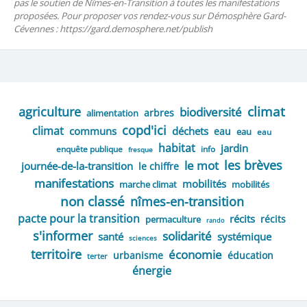
pas le soutien de Nîmes-en-Transition à toutes les manifestations
proposées. Pour proposer vos rendez-vous sur Démosphère Gard-
Cévennes : https://gard.demosphere.net/publish
climat
agriculture
biodiversité
arbres
alimentation
copd'ici
climat
communs
déchets
eau
eau
eau
habitat
jardin
enquête publique
info
fresque
les brèves
le mot
journée-de-la-transition
le chiffre
manifestations
mobilités
marche climat
mobilités
non classé
nîmes-en-transition
pacte pour la transition
récits
récits
permaculture
rando
s'informer
solidarité
santé
systémique
sciences
territoire
économie
urbanisme
éducation
terter
énergie