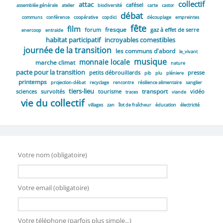
collectif
attac
cafésel
assemblée générale
atelier
biodiversité
carte
castor
débat
communs
conférence
coopérative
copdici
découplage
empreintes
fête
film
fresque
forum
gaz à effet de serre
enercoop
entraide
habitat participatif
incroyables comestibles
journée de la transition
les communs d'abord
le_vivant
musique
monnaie locale
marche climat
nature
pacte pour la transition
petits débrouillards
presse
pib
plu
pléniere
printemps
projection-débat
recyclage
rencontre
résilience alimentaire
sanglier
tiers-lieu
transport
sciences
survoltés
tourisme
vidéo
traces
viande
vie du collectif
villages
zan
îlot de fraîcheur
éducation
électricité
Votre nom (obligatoire)
Votre email (obligatoire)
Votre téléphone (parfois plus simple...)