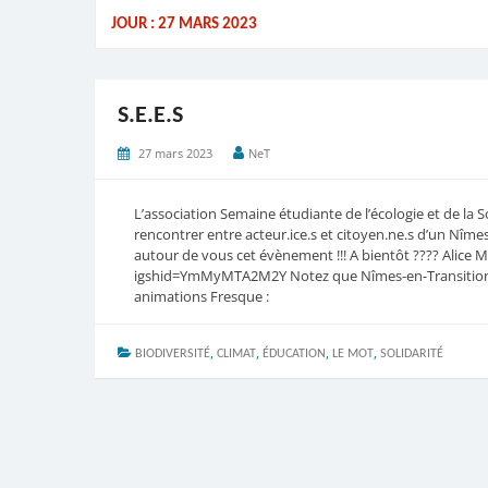
JOUR :
27 MARS 2023
S.E.E.S
27 mars 2023
NeT
L’association Semaine étudiante de l’écologie et de la S
rencontrer entre acteur.ice.s et citoyen.ne.s d’un Nîme
autour de vous cet évènement !!! A bientôt ???? Alice
igshid=YmMyMTA2M2Y Notez que Nîmes-en-Transition in
animations Fresque :
,
,
,
,
BIODIVERSITÉ
CLIMAT
ÉDUCATION
LE MOT
SOLIDARITÉ