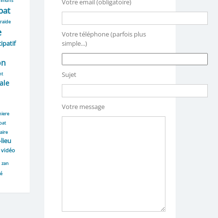
mmuns
Votre email (obligatoire)
bat
raide
e
Votre téléphone (parfois plus
ipatif
simple...)
on
Sujet
nt
ale
Votre message
niere
bat
aire
-lieu
vidéo
zan
té