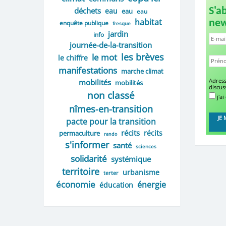
déchets
S'a
eau
eau
eau
habitat
new
enquête publique
fresque
jardin
info
journée-de-la-transition
les brèves
le mot
le chiffre
manifestations
marche climat
mobilités
Adress
mobilités
discus
non classé
j'ai
nîmes-en-transition
pacte pour la transition
récits
récits
permaculture
rando
s'informer
santé
sciences
solidarité
systémique
territoire
urbanisme
terter
économie
énergie
éducation