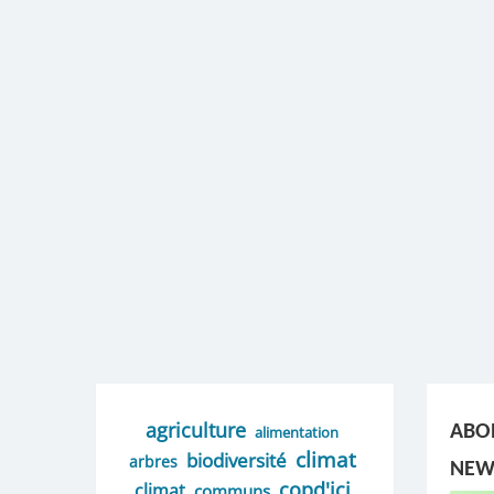
agriculture
ABO
alimentation
climat
biodiversité
arbres
NEW
copd'ici
climat
communs