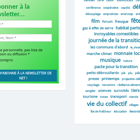
carte
castor
co
dé
bonner à la
conférence
coopérative
copdici
sletter...
découplage
empreintes
enercoop
ent
fêt
film
fresque
forum
habitat partic
gaz à effet de serre
incroyables comestibles
journée de la transiti
les communs d'abord
le_viva
e personnelle, pas liste de
monnaie loc
marche climat
sion ou diffusion
*
musique
 compris
nature
pacte pour la transition
petits débrouillards
pib
plu
plé
printemps
presse
projection-dé
recyclage
rencontre
résilience aliment
tiers
sciences
survoltés
sanglier
transport
tourisme
traces
viande
vie du collectif
villages
îlot de fraîcheur
éducation
électrici