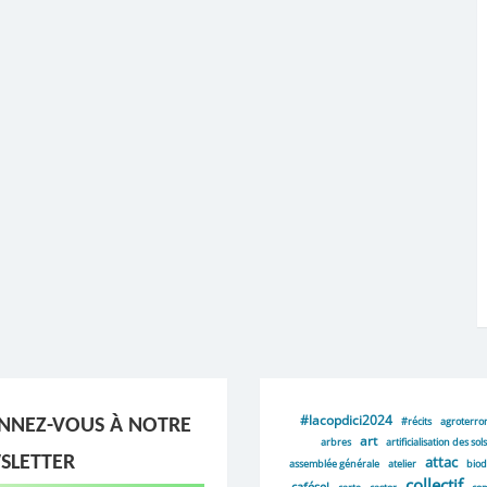
#lacopdici2024
#récits
agroterro
NNEZ-VOUS À NOTRE
art
arbres
artificialisation des sols
SLETTER
attac
assemblée générale
atelier
biod
collectif
cafésel