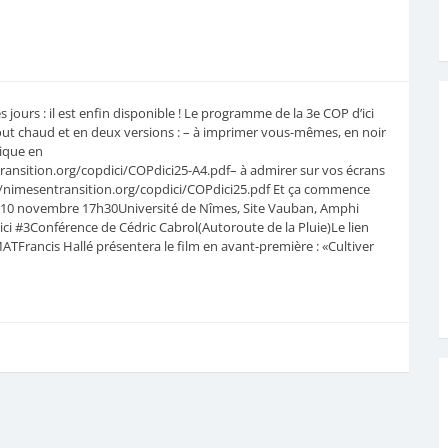
!
jours : il est enfin disponible ! Le programme de la 3e COP d’ici
 tout chaud et en deux versions : – à imprimer vous-mêmes, en noir
ique en
ransition.org/copdici/COPdici25-A4.pdf– à admirer sur vos écrans
s://nimesentransition.org/copdici/COPdici25.pdf Et ça commence
di 10 novembre 17h30Université de Nîmes, Site Vauban, Amphi
ci #3Conférence de Cédric Cabrol(Autoroute de la Pluie)Le lien
Francis Hallé présentera le film en avant-première : «Cultiver