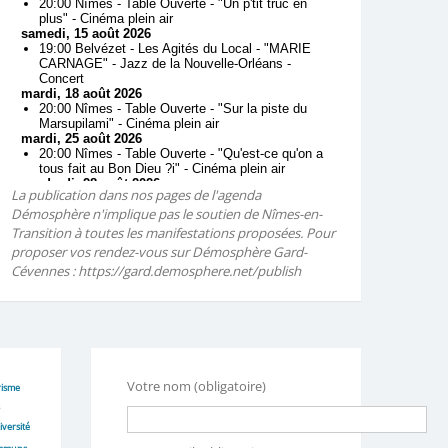
La publication dans nos pages de l'agenda
Démosphère n'implique pas le soutien de Nîmes-en-
Transition à toutes les manifestations proposées. Pour
proposer vos rendez-vous sur Démosphère Gard-
Cévennes : https://gard.demosphere.net/publish
Votre nom (obligatoire)
risme
iversité