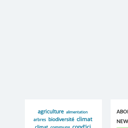
agriculture
ABO
alimentation
climat
biodiversité
arbres
NEW
copd'ici
climat
communs