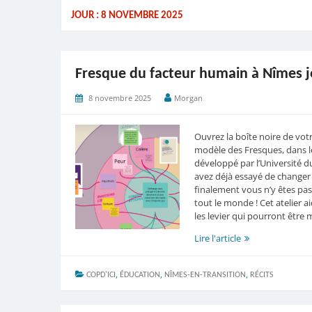
JOUR :
8 NOVEMBRE 2025
Fresque du facteur humain à Nîmes j
8 novembre 2025
Morgan
Ouvrez la boîte noire de votre
modèle des Fresques, dans le c
développé par l’Université 
avez déjà essayé de changer
finalement vous n’y êtes pas a
tout le monde ! Cet atelier 
les levier qui pourront être
Fresque
Lire l'article
du
facteur
,
,
,
COPD'ICI
ÉDUCATION
NÎMES-EN-TRANSITION
humain
RÉCITS
à
Nîmes