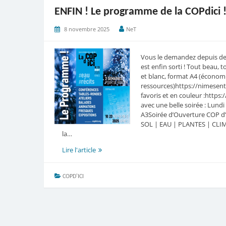
jeudi
ENFIN ! Le programme de la COPdici 
20/11
8 novembre 2025
NeT
Vous le demandez depuis des 
est enfin sorti ! Tout beau,
et blanc, format A4 (économ
ressources)https://nimesent
favoris et en couleur :http
avec une belle soirée : Lun
A3Soirée d’Ouverture COP d’i
SOL | EAU | PLANTES | CLIMAT
la…
ENFIN
Lire l'article
!
Le
COPD'ICI
programme
de
la
COPdici
!