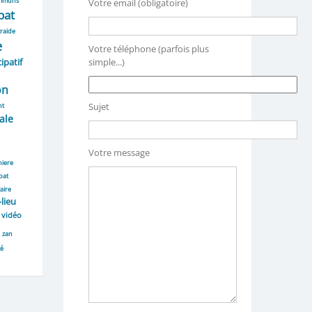
mmuns
Votre email (obligatoire)
bat
raide
e
Votre téléphone (parfois plus
ipatif
simple...)
on
Sujet
nt
ale
Votre message
niere
bat
aire
-lieu
vidéo
zan
té