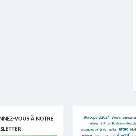
#lacopdici2024
#récits
agroterro
NNEZ-VOUS À NOTRE
art
arbres
artificialisation des sols
SLETTER
attac
assemblée générale
atelier
biod
collectif
cafésel