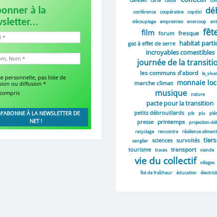
carte
castor
co
dé
bonner à la
conférence
coopérative
copdici
sletter...
découplage
empreintes
enercoop
ent
fêt
film
fresque
forum
habitat partic
gaz à effet de serre
incroyables comestibles
journée de la transiti
les communs d'abord
le_viva
e personnelle, pas liste de
monnaie loc
marche climat
sion ou diffusion
*
musique
 compris
nature
pacte pour la transition
petits débrouillards
pib
plu
plé
printemps
presse
projection-dé
recyclage
rencontre
résilience aliment
tiers
sciences
survoltés
sanglier
transport
tourisme
traces
viande
vie du collectif
villages
îlot de fraîcheur
éducation
électrici