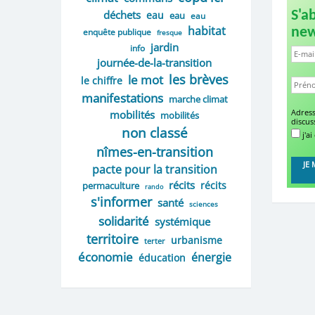
déchets
S'a
eau
eau
eau
habitat
new
enquête publique
fresque
jardin
info
journée-de-la-transition
les brèves
le mot
le chiffre
manifestations
marche climat
mobilités
Adress
mobilités
discus
non classé
j'ai
nîmes-en-transition
pacte pour la transition
récits
récits
permaculture
rando
s'informer
santé
sciences
solidarité
systémique
territoire
urbanisme
terter
économie
énergie
éducation