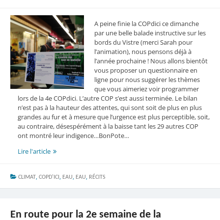
A peine finie la COPdici ce dimanche
par une belle balade instructive sur les
bords du Vistre (merci Sarah pour
l’animation), nous pensons déjà à
l’année prochaine ! Nous allons bientôt
vous proposer un questionnaire en
ligne pour nous suggérer les thèmes
que vous aimeriez voir programmer
lors de la 4e COPdici. L’autre COP s’est aussi terminée. Le bilan
n’est pas à la hauteur des attentes, qui sont soit de plus en plus
grandes au fur et à mesure que l’urgence est plus perceptible, soit,
au contraire, désespérément à la baisse tant les 29 autres COP
ont montré leur indigence…BonPote…
Quel(s)
Lire l'article
thème(s)
pour
,
,
,
,
CLIMAT
COPD'ICI
la
EAU
EAU
RÉCITS
COPdici
de
2026
En route pour la 2e semaine de la
?