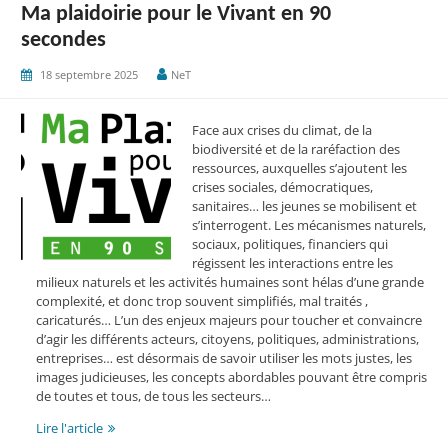
Ma plaidoirie pour le Vivant en 90
secondes
18 septembre 2025
NeT
Face aux crises du climat, de la
biodiversité et de la raréfaction des
ressources, auxquelles s’ajoutent les
crises sociales, démocratiques,
sanitaires… les jeunes se mobilisent et
s’interrogent. Les mécanismes naturels,
sociaux, politiques, financiers qui
régissent les interactions entre les
milieux naturels et les activités humaines sont hélas d’une grande
complexité, et donc trop souvent simplifiés, mal traités ,
caricaturés… L’un des enjeux majeurs pour toucher et convaincre
d’agir les différents acteurs, citoyens, politiques, administrations,
entreprises… est désormais de savoir utiliser les mots justes, les
images judicieuses, les concepts abordables pouvant être compris
de toutes et tous, de tous les secteurs…
Ma
Lire l'article
plaidoirie