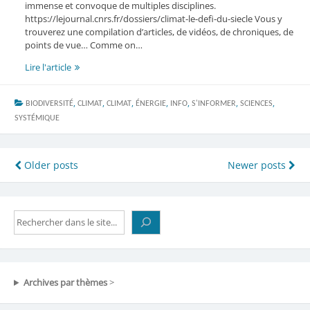
immense et convoque de multiples disciplines.
https://lejournal.cnrs.fr/dossiers/climat-le-defi-du-siecle Vous y
trouverez une compilation d’articles, de vidéos, de chroniques, de
points de vue… Comme on…
CNRS
Lire l'article
Le
Journal
,
,
,
,
,
,
,
BIODIVERSITÉ
:
CLIMAT
CLIMAT
ÉNERGIE
INFO
S'INFORMER
SCIENCES
Donner
SYSTÉMIQUE
du
sens
à
Navigation
Older posts
Newer posts
la
des
science
articles
Rechercher
Archives par thèmes
>