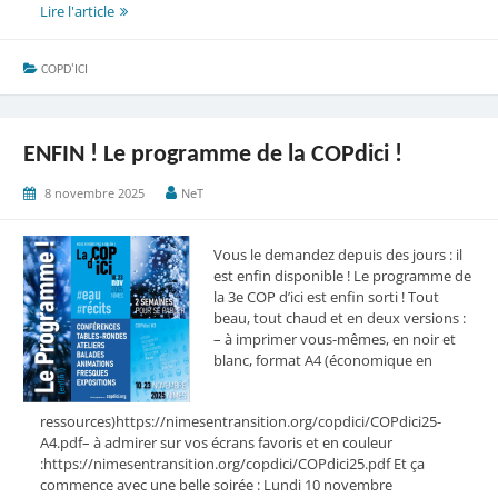
En
Lire l'article
route
pour
COPD'ICI
la
2e
semaine
de
ENFIN ! Le programme de la COPdici !
la
COPdici
8 novembre 2025
NeT
Vous le demandez depuis des jours : il
est enfin disponible ! Le programme de
la 3e COP d’ici est enfin sorti ! Tout
beau, tout chaud et en deux versions :
– à imprimer vous-mêmes, en noir et
blanc, format A4 (économique en
ressources)https://nimesentransition.org/copdici/COPdici25-
A4.pdf– à admirer sur vos écrans favoris et en couleur
:https://nimesentransition.org/copdici/COPdici25.pdf Et ça
commence avec une belle soirée : Lundi 10 novembre