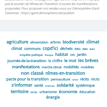
pas le soutien de Nîmes-en-Transition à toutes les manifestations
proposées. Pour proposer vos rendez-vous sur Démosphère Gard-
Cévennes : https://gard.demosphere.net/publish
climat
agriculture
biodiversité
arbres
alimentation
copd'ici
climat
communs
déchets
eau
eau
eau
habitat
jardin
enquête publique
info
fresque
les brèves
le mot
journée-de-la-transition
le chiffre
manifestations
mobilités
marche climat
mobilités
non classé
nîmes-en-transition
pacte pour la transition
récits
récits
permaculture
rando
s'informer
solidarité
santé
systémique
sciences
territoire
économie
urbanisme
éducation
terter
énergie