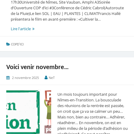
17h30Université de Nîmes, Site Vauban, Amphi A3Soirée
d’Ouverture COP d’ici #3Conférence de Cédric Cabrol(Autoroute
de la Pluie)Le lien SOL | EAU | PLANTES | CLIMATFrancis Hallé
présentera le film en avant-première : «Cultiver la…
ENFIN
Lire l'article
!
Le
COPD'ICI
programme
de
la
COPdici
Voici venir novembre…
!
2 novembre 2025
NeT
Un mois toujours important pour
Nîmes-en-Transition. La bousculade
des réunions de la rentrée est passée,
on croit que ça va se calmer un peu…
Mais non, bien au contraire… Adhérer,
réadhérer… En novembre, on est en
plein milieu de la période d’adhésion ou
réadhésion*. Ça peut paraître