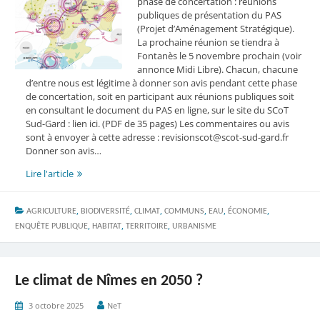
phase de concertation : réunions
publiques de présentation du PAS
(Projet d’Aménagement Stratégique).
La prochaine réunion se tiendra à
Fontanès le 5 novembre prochain (voir
annonce Midi Libre). Chacun, chacune
d’entre nous est légitime à donner son avis pendant cette phase
de concertation, soit en participant aux réunions publiques soit
en consultant le document du PAS en ligne, sur le site du SCoT
Sud-Gard : lien ici. (PDF de 35 pages) Les commentaires ou avis
sont à envoyer à cette adresse : revisionscot@scot-sud-gard.fr
Donner son avis…
Révision
Lire l'article
du
SCOT
,
,
,
,
,
,
AGRICULTURE
Sud-
BIODIVERSITÉ
CLIMAT
COMMUNS
EAU
ÉCONOMIE
,
,
,
Gard,
ENQUÊTE PUBLIQUE
HABITAT
TERRITOIRE
URBANISME
donnez
votre
avis
Le climat de Nîmes en 2050 ?
!
3 octobre 2025
NeT