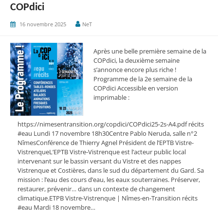
COPdici
16 novembre 2025
NeT
Après une belle première semaine de la
COPdici, la deuxième semaine
s’annonce encore plus riche !
Programme de la 2e semaine de la
COPdici Accessible en version
imprimable :
https://nimesentransition.org/copdici/COPdici25-2s-A4.pdf récits
#eau Lundi 17 novembre 18h30Centre Pablo Neruda, salle n°2
NîmesConférence de Thierry Agnel Président de l’EPTB Vistre-
VistrenqueL’EPTB Vistre-Vistrenque est l’acteur public local
intervenant sur le bassin ver­sant du Vistre et des nappes
Vistrenque et Costières, dans le sud du département du Gard. Sa
mission : l’eau des cours d’eau, les eaux souterraines. Préserver,
restaurer, prévenir… dans un contexte de changement
climatique.ETPB Vistre-Vistrenque | Nîmes-en-Transition récits
#eau Mardi 18 novembre…