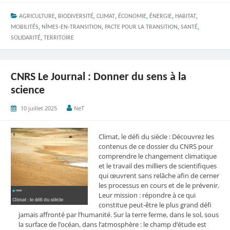
,
,
,
,
,
,
AGRICULTURE
BIODIVERSITÉ
CLIMAT
ÉCONOMIE
ÉNERGIE
HABITAT
,
,
,
,
MOBILITÉS
NÎMES-EN-TRANSITION
PACTE POUR LA TRANSITION
SANTÉ
,
SOLIDARITÉ
TERRITOIRE
CNRS Le Journal : Donner du sens à la
science
10 juillet 2025
NeT
Climat, le défi du siècle : Découvrez les
contenus de ce dossier du CNRS pour
comprendre le changement climatique
et le travail des milliers de scientifiques
qui œuvrent sans relâche afin de cerner
les processus en cours et de le prévenir.
Leur mission : répondre à ce qui
constitue peut-être le plus grand défi
jamais affronté par l’humanité. Sur la terre ferme, dans le sol, sous
la surface de l’océan, dans l’atmosphère : le champ d’étude est