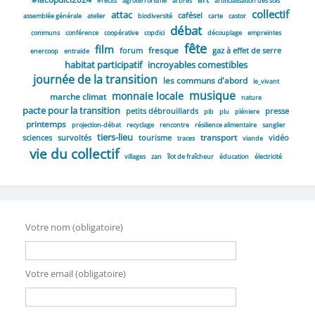
#récits
agroterrorisme
arbres
artificialisation des sols
collectif
attac
cafésel
assemblée générale
atelier
biodiversité
carte
castor
débat
communs
conférence
coopérative
copdici
découplage
empreintes
fête
film
fresque
forum
gaz à effet de serre
enercoop
entraide
habitat participatif
incroyables comestibles
journée de la transition
les communs d'abord
le_vivant
musique
monnaie locale
marche climat
nature
pacte pour la transition
petits débrouillards
presse
pib
plu
pléniere
printemps
projection-débat
recyclage
rencontre
résilience alimentaire
sanglier
tiers-lieu
transport
sciences
survoltés
tourisme
vidéo
traces
viande
vie du collectif
villages
zan
îlot de fraîcheur
éducation
électricité
Votre nom (obligatoire)
Votre email (obligatoire)