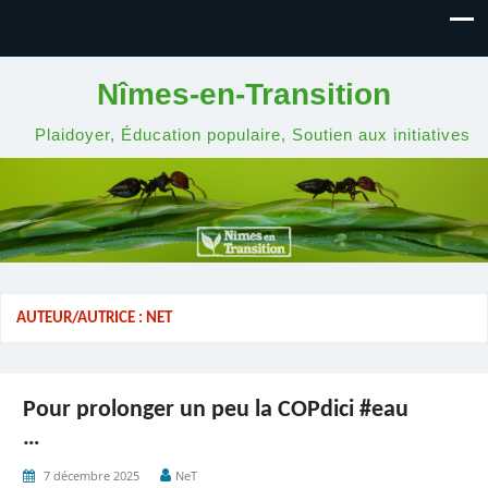
Nîmes-en-Transition
Plaidoyer, Éducation populaire, Soutien aux initiatives
AUTEUR/AUTRICE :
NET
Pour prolonger un peu la COPdici #eau
…
7 décembre 2025
NeT