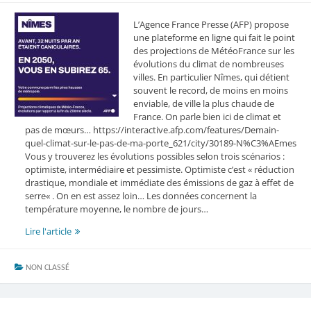
L’Agence France Presse (AFP) propose
une plateforme en ligne qui fait le point
des projections de MétéoFrance sur les
évolutions du climat de nombreuses
villes. En particulier Nîmes, qui détient
souvent le record, de moins en moins
enviable, de ville la plus chaude de
France. On parle bien ici de climat et
pas de mœurs… https://interactive.afp.com/features/Demain-
quel-climat-sur-le-pas-de-ma-porte_621/city/30189-N%C3%AEmes
Vous y trouverez les évolutions possibles selon trois scénarios :
optimiste, intermédiaire et pessimiste. Optimiste c’est « réduction
drastique, mondiale et immédiate des émissions de gaz à effet de
serre« . On en est assez loin… Les données concernent la
température moyenne, le nombre de jours…
Le
Lire l'article
climat
de
NON CLASSÉ
Nîmes
en
2050
?