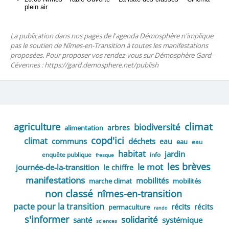
La publication dans nos pages de l'agenda Démosphère n'implique
pas le soutien de Nîmes-en-Transition à toutes les manifestations
proposées. Pour proposer vos rendez-vous sur Démosphère Gard-
Cévennes : https://gard.demosphere.net/publish
climat
agriculture
biodiversité
arbres
alimentation
copd'ici
climat
communs
déchets
eau
eau
eau
habitat
jardin
enquête publique
info
fresque
les brèves
le mot
journée-de-la-transition
le chiffre
manifestations
mobilités
marche climat
mobilités
non classé
nîmes-en-transition
pacte pour la transition
récits
récits
permaculture
rando
s'informer
solidarité
santé
systémique
sciences