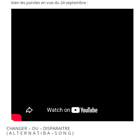
bien les paroles en vue du 24 septembre :
CHANGER – OU – DISPARAITRE
( A L T E R N A T I B A – S O N G )