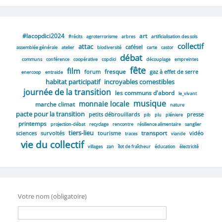
#lacopdici2024
art
#récits
agroterrorisme
arbres
artificialisation des sols
collectif
attac
cafésel
assemblée générale
atelier
biodiversité
carte
castor
débat
communs
conférence
coopérative
copdici
découplage
empreintes
fête
film
fresque
forum
gaz à effet de serre
enercoop
entraide
habitat participatif
incroyables comestibles
journée de la transition
les communs d'abord
le_vivant
musique
monnaie locale
marche climat
nature
pacte pour la transition
petits débrouillards
presse
pib
plu
pléniere
printemps
projection-débat
recyclage
rencontre
résilience alimentaire
sanglier
tiers-lieu
transport
sciences
survoltés
tourisme
vidéo
traces
viande
vie du collectif
villages
zan
îlot de fraîcheur
éducation
électricité
Votre nom (obligatoire)