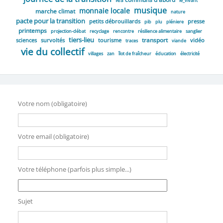
le_vivant
musique
monnaie locale
marche climat
nature
pacte pour la transition
petits débrouillards
presse
pib
plu
pléniere
printemps
projection-débat
recyclage
rencontre
résilience alimentaire
sanglier
tiers-lieu
transport
sciences
survoltés
tourisme
vidéo
traces
viande
vie du collectif
villages
zan
îlot de fraîcheur
éducation
électricité
Votre nom (obligatoire)
Votre email (obligatoire)
Votre téléphone (parfois plus simple...)
Sujet