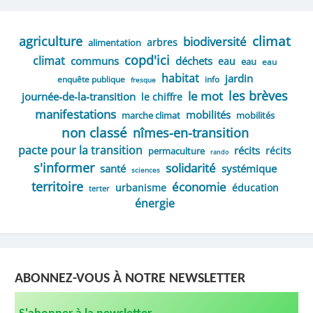
climat
agriculture
biodiversité
arbres
alimentation
copd'ici
climat
communs
déchets
eau
eau
eau
habitat
jardin
enquête publique
info
fresque
les brèves
le mot
journée-de-la-transition
le chiffre
manifestations
mobilités
marche climat
mobilités
non classé
nîmes-en-transition
pacte pour la transition
récits
récits
permaculture
rando
s'informer
solidarité
santé
systémique
sciences
territoire
économie
urbanisme
éducation
terter
énergie
ABONNEZ-VOUS À NOTRE NEWSLETTER