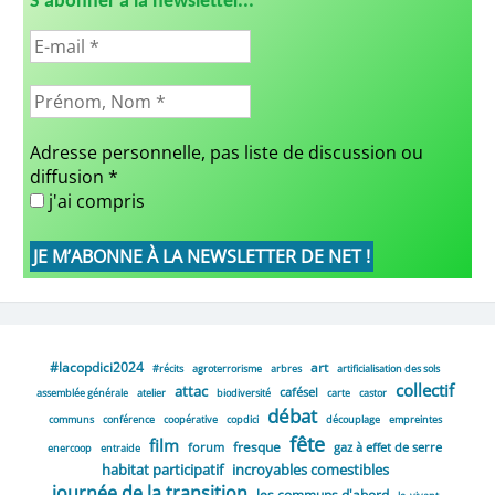
S'abonner à la newsletter...
Adresse personnelle, pas liste de discussion ou
diffusion
*
j'ai compris
#lacopdici2024
art
#récits
agroterrorisme
arbres
artificialisation des sols
collectif
attac
cafésel
assemblée générale
atelier
biodiversité
carte
castor
débat
communs
conférence
coopérative
copdici
découplage
empreintes
fête
film
fresque
forum
gaz à effet de serre
enercoop
entraide
habitat participatif
incroyables comestibles
journée de la transition
les communs d'abord