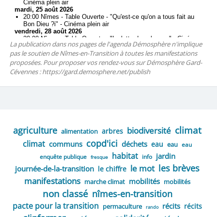
La publication dans nos pages de l'agenda Démosphère n'implique
pas le soutien de Nîmes-en-Transition à toutes les manifestations
proposées. Pour proposer vos rendez-vous sur Démosphère Gard-
Cévennes : https://gard.demosphere.net/publish
climat
agriculture
biodiversité
arbres
alimentation
copd'ici
climat
communs
déchets
eau
eau
eau
habitat
jardin
enquête publique
info
fresque
les brèves
le mot
journée-de-la-transition
le chiffre
manifestations
mobilités
marche climat
mobilités
non classé
nîmes-en-transition
pacte pour la transition
récits
récits
permaculture
rando