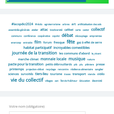
#lacopdici2024
art
#récits
agroterrorisme
arbres
artificialisation des sols
collectif
attac
cafésel
assemblée générale
atelier
biodiversité
carte
castor
débat
communs
conférence
coopérative
copdici
découplage
empreintes
fête
film
fresque
forum
gaz à effet de serre
enercoop
entraide
habitat participatif
incroyables comestibles
journée de la transition
les communs d'abord
le_vivant
musique
monnaie locale
marche climat
nature
pacte pour la transition
petits débrouillards
presse
pib
plu
pléniere
printemps
projection-débat
recyclage
rencontre
résilience alimentaire
sanglier
tiers-lieu
transport
sciences
survoltés
tourisme
vidéo
traces
viande
vie du collectif
villages
zan
îlot de fraîcheur
éducation
électricité
Votre nom (obligatoire)