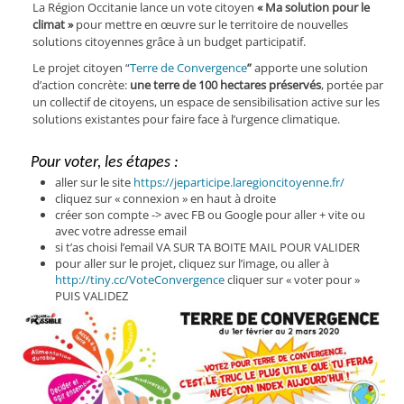
La Région Occitanie lance un vote citoyen
« Ma solution pour le
climat »
pour mettre en œuvre sur le territoire de nouvelles
solutions citoyennes grâce à un budget participatif.
Le projet citoyen “
Terre de Convergence
”
apporte une solution
d’action concrète:
une terre de 100 hectares préservés
, portée par
un collectif de citoyens, un espace de sensibilisation active sur les
solutions existantes pour faire face à l’urgence climatique.
Pour voter, les étapes :
aller sur le site
https://jeparticipe.laregioncitoyenne.fr/
cliquez sur « connexion » en haut à droite
créer son compte -> avec FB ou Google pour aller + vite ou
avec votre adresse email
si t’as choisi l’email VA SUR TA BOITE MAIL POUR VALIDER
pour aller sur le projet, cliquez sur l’image, ou aller à
http://tiny.cc/VoteConvergence
cliquer sur « voter pour »
PUIS VALIDEZ