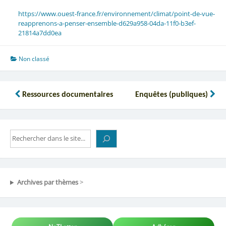
https://www.ouest-france.fr/environnement/climat/point-de-vue-
reapprenons-a-penser-ensemble-d629a958-04da-11f0-b3ef-
21814a7dd0ea
Non classé
Navigation
Ressources documentaires
Enquêtes (publiques)
de
l’article
Rechercher
Archives par thèmes
>