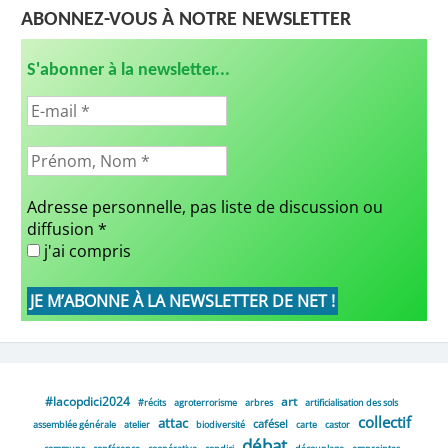
ABONNEZ-VOUS À NOTRE NEWSLETTER
S'abonner à la newsletter...
Adresse personnelle, pas liste de discussion ou
diffusion
*
j'ai compris
#lacopdici2024
art
#récits
agroterrorisme
arbres
artificialisation des sols
collectif
attac
cafésel
assemblée générale
atelier
biodiversité
carte
castor
débat