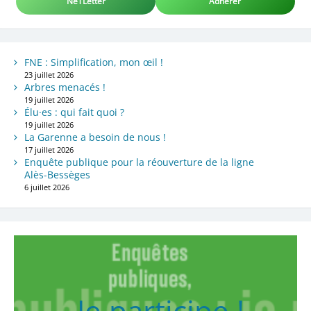
NeTLetter
Adhérer
FNE : Simplification, mon œil !
23 juillet 2026
Arbres menacés !
19 juillet 2026
Élu·es : qui fait quoi ?
19 juillet 2026
La Garenne a besoin de nous !
17 juillet 2026
Enquête publique pour la réouverture de la ligne
Alès-Bessèges
6 juillet 2026
Je participe !