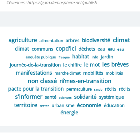
Cévennes : https://gard.demosphere.net/publish
climat
agriculture
biodiversité
arbres
alimentation
copd'ici
climat
communs
déchets
eau
eau
eau
habitat
jardin
enquête publique
info
fresque
les brèves
le mot
journée-de-la-transition
le chiffre
manifestations
mobilités
marche climat
mobilités
non classé
nîmes-en-transition
pacte pour la transition
récits
récits
permaculture
rando
s'informer
solidarité
santé
systémique
sciences
territoire
économie
urbanisme
éducation
terter
énergie