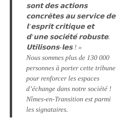
𝘀𝗼𝗻𝘁 𝗱𝗲𝘀 𝗮𝗰𝘁𝗶𝗼𝗻𝘀
𝗰𝗼𝗻𝗰𝗿𝗲̀𝘁𝗲𝘀 𝗮𝘂 𝘀𝗲𝗿𝘃𝗶𝗰𝗲 𝗱𝗲
𝗹’𝗲𝘀𝗽𝗿𝗶𝘁 𝗰𝗿𝗶𝘁𝗶𝗾𝘂𝗲 𝗲𝘁
𝗱’𝘂𝗻𝗲 𝘀𝗼𝗰𝗶𝗲́𝘁𝗲́ 𝗿𝗼𝗯𝘂𝘀𝘁𝗲.
𝗨𝘁𝗶𝗹𝗶𝘀𝗼𝗻𝘀-𝗹𝗲𝘀 ! »
Nous sommes plus de 130 000
personnes à porter cette tribune
pour renforcer les espaces
d’échange dans notre société !
Nîmes-en-Transition est parmi
les signataires.