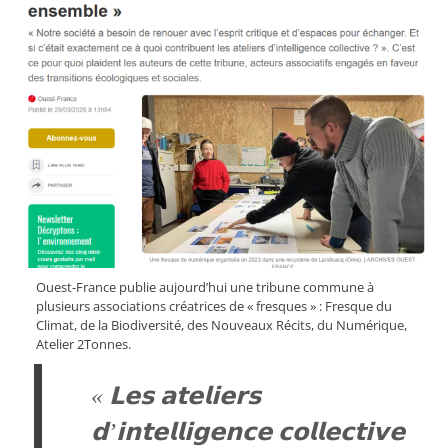
Ouest-France publie aujourd’hui une tribune commune à
plusieurs associations créatrices de « fresques » : Fresque du
Climat, de la Biodiversité, des Nouveaux Récits, du Numérique,
Atelier 2Tonnes.
« 𝗟𝗲𝘀 𝗮𝘁𝗲𝗹𝗶𝗲𝗿𝘀
𝗱’𝗶𝗻𝘁𝗲𝗹𝗹𝗶𝗴𝗲𝗻𝗰𝗲 𝗰𝗼𝗹𝗹𝗲𝗰𝘁𝗶𝘃𝗲