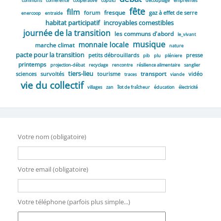
communs
conférence
coopérative
copdici
découplage
empreintes
fête
film
fresque
forum
gaz à effet de serre
enercoop
entraide
habitat participatif
incroyables comestibles
journée de la transition
les communs d'abord
le_vivant
musique
monnaie locale
marche climat
nature
pacte pour la transition
petits débrouillards
presse
pib
plu
pléniere
printemps
projection-débat
recyclage
rencontre
résilience alimentaire
sanglier
tiers-lieu
transport
sciences
survoltés
tourisme
vidéo
traces
viande
vie du collectif
villages
zan
îlot de fraîcheur
éducation
électricité
Votre nom (obligatoire)
Votre email (obligatoire)
Votre téléphone (parfois plus simple...)