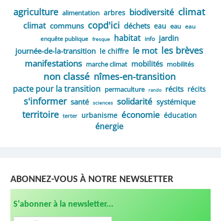
climat
agriculture
biodiversité
arbres
alimentation
copd'ici
climat
communs
déchets
eau
eau
eau
habitat
jardin
enquête publique
info
fresque
les brèves
le mot
journée-de-la-transition
le chiffre
manifestations
mobilités
marche climat
mobilités
non classé
nîmes-en-transition
pacte pour la transition
récits
récits
permaculture
rando
s'informer
solidarité
santé
systémique
sciences
territoire
économie
urbanisme
éducation
terter
énergie
ABONNEZ-VOUS À NOTRE NEWSLETTER
S'abonner à la newsletter...