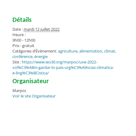
Détails
Date :
mardi 12 juillet 2022
Heure :
9h00 - 12h00
Prix :
gratuit
Catégories d’Évènement:
agriculture
,
alimentation
,
climat
,
conférence
,
énergie
Site :
https://www.ieo30.org/marpoc/uoe-2022-
vol%C3%A8m-gardar-lo-pais-urg%C3%A9ncias-climatica-
e-ling%C3%BCistica/
Organisateur
Marpoc
Voir le site Organisateur