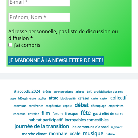
Adresse personnelle, pas liste de discussion ou
diffusion
*
j'ai compris
#lacopdici2024
art
#récits
agroterrorisme
arbres
artificialisation des sols
collectif
attac
cafésel
assemblée générale
atelier
biodiversité
carte
castor
débat
communs
conférence
coopérative
copdici
découplage
empreintes
fête
film
fresque
forum
gaz à effet de serre
enercoop
entraide
habitat participatif
incroyables comestibles
journée de la transition
les communs d'abord
le_vivant
musique
monnaie locale
marche climat
nature