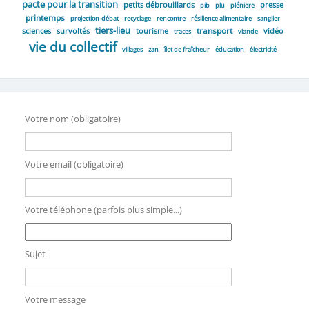
pacte pour la transition
petits débrouillards
presse
pib
plu
pléniere
printemps
projection-débat
recyclage
rencontre
résilience alimentaire
sanglier
tiers-lieu
transport
sciences
survoltés
tourisme
vidéo
traces
viande
vie du collectif
villages
zan
îlot de fraîcheur
éducation
électricité
Votre nom (obligatoire)
Votre email (obligatoire)
Votre téléphone (parfois plus simple...)
Sujet
Votre message