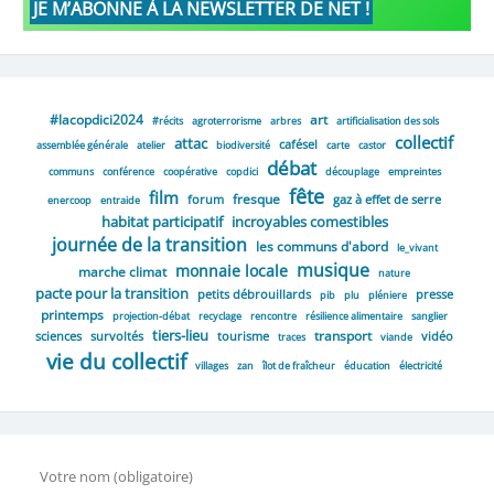
#lacopdici2024
art
#récits
agroterrorisme
arbres
artificialisation des sols
collectif
attac
cafésel
assemblée générale
atelier
biodiversité
carte
castor
débat
communs
conférence
coopérative
copdici
découplage
empreintes
fête
film
fresque
forum
gaz à effet de serre
enercoop
entraide
habitat participatif
incroyables comestibles
journée de la transition
les communs d'abord
le_vivant
musique
monnaie locale
marche climat
nature
pacte pour la transition
petits débrouillards
presse
pib
plu
pléniere
printemps
projection-débat
recyclage
rencontre
résilience alimentaire
sanglier
tiers-lieu
transport
sciences
survoltés
tourisme
vidéo
traces
viande
vie du collectif
villages
zan
îlot de fraîcheur
éducation
électricité
Votre nom (obligatoire)