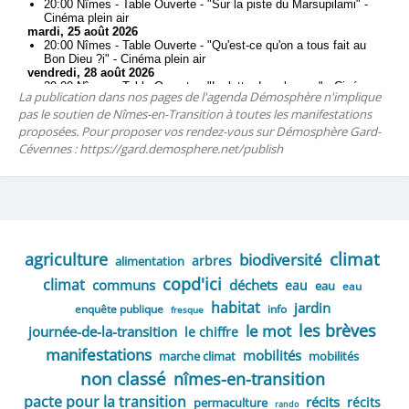
La publication dans nos pages de l'agenda Démosphère n'implique
pas le soutien de Nîmes-en-Transition à toutes les manifestations
proposées. Pour proposer vos rendez-vous sur Démosphère Gard-
Cévennes : https://gard.demosphere.net/publish
climat
agriculture
biodiversité
arbres
alimentation
copd'ici
climat
communs
déchets
eau
eau
eau
habitat
jardin
enquête publique
info
fresque
les brèves
le mot
journée-de-la-transition
le chiffre
manifestations
mobilités
marche climat
mobilités
non classé
nîmes-en-transition
pacte pour la transition
récits
récits
permaculture
rando