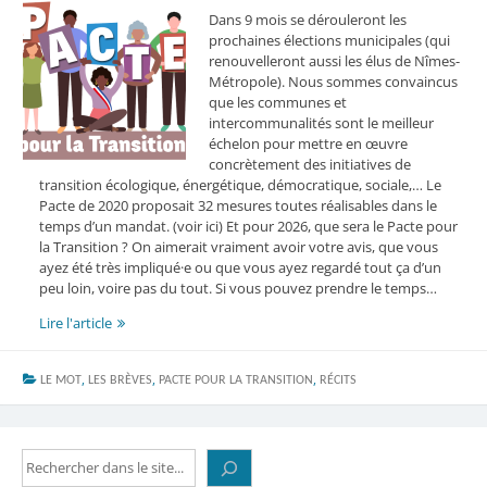
Dans 9 mois se dérouleront les
prochaines élections municipales (qui
renouvelleront aussi les élus de Nîmes-
Métropole). Nous sommes convaincus
que les communes et
intercommunalités sont le meilleur
échelon pour mettre en œuvre
concrètement des initiatives de
transition écologique, énergétique, démocratique, sociale,… Le
Pacte de 2020 proposait 32 mesures toutes réalisables dans le
temps d’un mandat. (voir ici) Et pour 2026, que sera le Pacte pour
la Transition ? On aimerait vraiment avoir votre avis, que vous
ayez été très impliqué·e ou que vous ayez regardé tout ça d’un
peu loin, voire pas du tout. Si vous pouvez prendre le temps…
Le
Lire l'article
Pacte
pour
,
,
,
LE MOT
LES BRÈVES
la
PACTE POUR LA TRANSITION
RÉCITS
Transition
et
vous
Rechercher
?